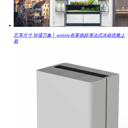
艺享方寸 玲珑万象 │ gorenje布莱德超薄法式冰箱优雅上
新