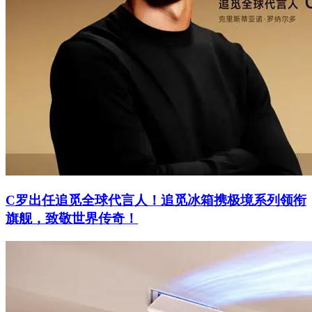
C罗出任追觅全球代言人！追觅冰箱携极境系列领衔
旗舰，致敬世界传奇！