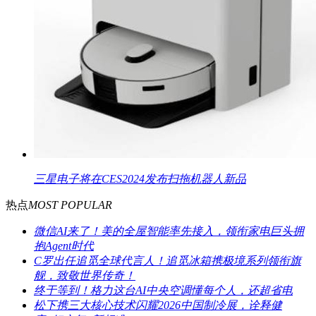
三星电子将在CES2024发布扫拖机器人新品
热点
MOST POPULAR
微信AI来了！美的全屋智能率先接入，领衔家电巨头拥
抱Agent时代
C罗出任追觅全球代言人！追觅冰箱携极境系列领衔旗
舰，致敬世界传奇！
终于等到！格力这台AI中央空调懂每个人，还超省电
松下携三大核心技术闪耀2026中国制冷展，诠释健