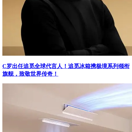
C罗出任追觅全球代言人！追觅冰箱携极境系列领衔
旗舰，致敬世界传奇！