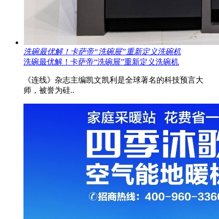
洗碗最优解！卡萨帝“洗碗屉”重新定义洗碗机
洗碗最优解！卡萨帝“洗碗屉”重新定义洗碗机
《连线》杂志主编凯文凯利是全球著名的科技预言大
师，被誉为硅..