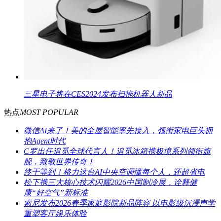
三星电子将在CES2024发布扫拖机器人新品
热点
MOST POPULAR
微信AI来了！美的全屋智能率先接入，领衔家电巨头拥
抱Agent时代
C罗出任追觅全球代言人！追觅冰箱携极境系列领衔旗
舰，致敬世界传奇！
终于等到！格力这台AI中央空调懂每个人，还超省电
松下携三大核心技术闪耀2026中国制冷展，诠释健
康“好空气”新标准
索尼发布2026春季家庭影院新品阵容 以电影级沉浸声学
重塑客厅娱乐体验