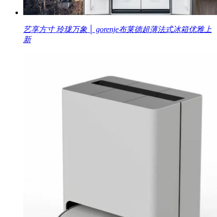
艺享方寸 玲珑万象 │ gorenje布莱德超薄法式冰箱优雅上
新