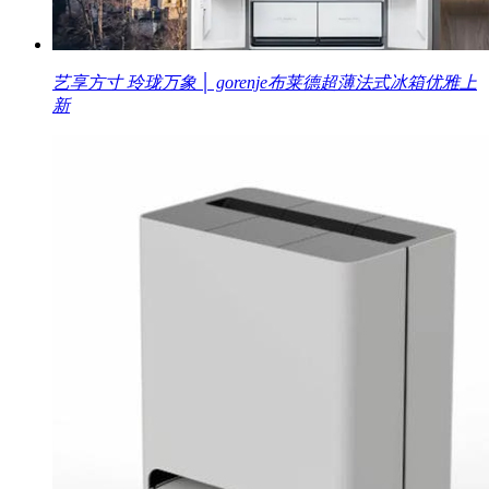
艺享方寸 玲珑万象 │ gorenje布莱德超薄法式冰箱优雅上
新