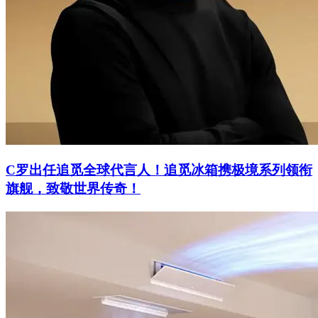
C罗出任追觅全球代言人！追觅冰箱携极境系列领衔
旗舰，致敬世界传奇！