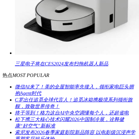
三星电子将在CES2024发布扫拖机器人新品
热点
MOST POPULAR
微信AI来了！美的全屋智能率先接入，领衔家电巨头拥
抱Agent时代
C罗出任追觅全球代言人！追觅冰箱携极境系列领衔旗
舰，致敬世界传奇！
终于等到！格力这台AI中央空调懂每个人，还超省电
松下携三大核心技术闪耀2026中国制冷展，诠释健
康“好空气”新标准
索尼发布2026春季家庭影院新品阵容 以电影级沉浸声学
重塑客厅娱乐体验