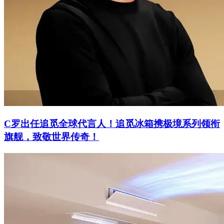
C罗出任追觅全球代言人！追觅冰箱携极境系列领衔
旗舰，致敬世界传奇！