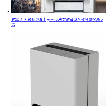
艺享方寸 玲珑万象 │ gorenje布莱德超薄法式冰箱优雅上
新