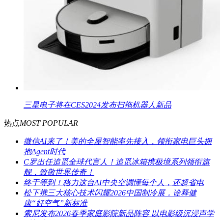
三星电子将在CES2024发布扫拖机器人新品
热点
MOST POPULAR
微信AI来了！美的全屋智能率先接入，领衔家电巨头拥
抱Agent时代
C罗出任追觅全球代言人！追觅冰箱携极境系列领衔旗
舰，致敬世界传奇！
终于等到！格力这台AI中央空调懂每个人，还超省电
松下携三大核心技术闪耀2026中国制冷展，诠释健
康“好空气”新标准
索尼发布2026春季家庭影院新品阵容 以电影级沉浸声学