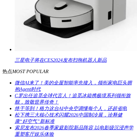
三星电子将在CES2024发布扫拖机器人新品
热点
MOST POPULAR
微信AI来了！美的全屋智能率先接入，领衔家电巨头拥
抱Agent时代
C罗出任追觅全球代言人！追觅冰箱携极境系列领衔旗
舰，致敬世界传奇！
终于等到！格力这台AI中央空调懂每个人，还超省电
松下携三大核心技术闪耀2026中国制冷展，诠释健
康“好空气”新标准
索尼发布2026春季家庭影院新品阵容 以电影级沉浸声学
重塑客厅娱乐体验