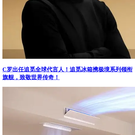
C罗出任追觅全球代言人！追觅冰箱携极境系列领衔
旗舰，致敬世界传奇！