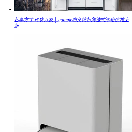
艺享方寸 玲珑万象 │ gorenje布莱德超薄法式冰箱优雅上
新