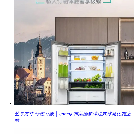
艺享方寸 玲珑万象 │ gorenje布莱德超薄法式冰箱优雅上
新