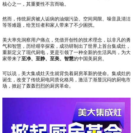
核心之一，其重要性不言而喻。
然而，传统厨房被人诟病的油烟污染、空间局限、噪音及清洁
等等难题，给烹饪者和家人带来了不少困扰。
美大率先洞察用户痛点，凭借开创性的技术理念，以非凡的勇
气和智慧，历经艰辛探索，成功研制出了世界上首台集成灶，
重新定义了现代厨电，更是引领了一种全新的生活风尚，为大
家带来了
至净、至静、至美、智慧
的中国美厨房。
可以说，美大集成灶天生就背负着厨房革新的使命。集成灶的
诞生，改变了传统厨电同质化格局，激活了渐显沉闷的厨电市
场，掀起了轰轰烈烈的厨房革命。