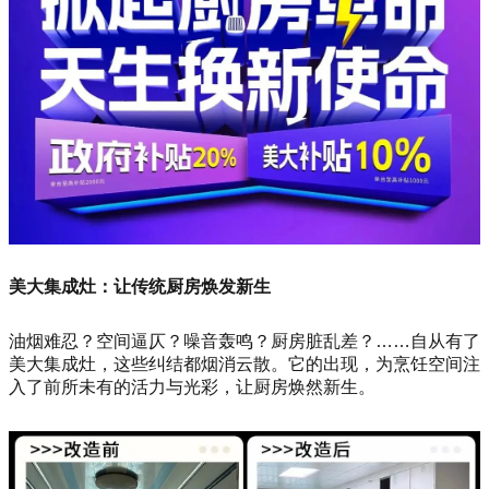
美大集成灶：让传统厨房焕发新生
油烟难忍？空间逼仄？噪音轰鸣？厨房脏乱差？……自从有了
美大集成灶，这些纠结都烟消云散。它的出现，为烹饪空间注
入了前所未有的活力与光彩，让厨房焕然新生。