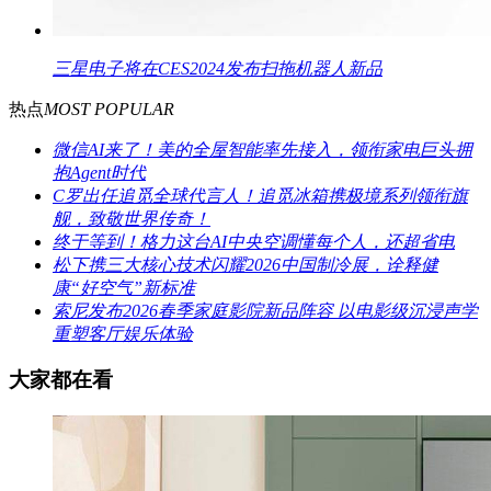
三星电子将在CES2024发布扫拖机器人新品
热点
MOST POPULAR
微信AI来了！美的全屋智能率先接入，领衔家电巨头拥
抱Agent时代
C罗出任追觅全球代言人！追觅冰箱携极境系列领衔旗
舰，致敬世界传奇！
终于等到！格力这台AI中央空调懂每个人，还超省电
松下携三大核心技术闪耀2026中国制冷展，诠释健
康“好空气”新标准
索尼发布2026春季家庭影院新品阵容 以电影级沉浸声学
重塑客厅娱乐体验
大家都在看