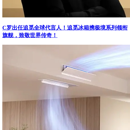
C罗出任追觅全球代言人！追觅冰箱携极境系列领衔
旗舰，致敬世界传奇！