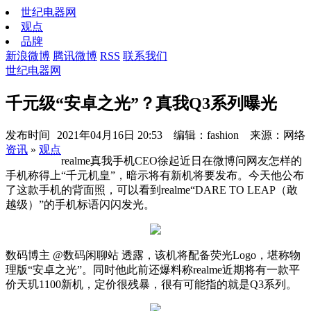
世纪电器网
观点
品牌
新浪微博
腾讯微博
RSS
联系我们
世纪电器网
千元级“安卓之光”？真我Q3系列曝光
发布时间
2021年04月16日 20:53 编辑：fashion 来源：网络
资讯
»
观点
realme真我手机CEO徐起近日在微博问网友怎样的
手机称得上“千元机皇”，暗示将有新机将要发布。今天他公布
了这款手机的背面照，可以看到realme“DARE TO LEAP（敢
越级）”的手机标语闪闪发光。
数码博主 @数码闲聊站 透露，该机将配备荧光Logo，堪称物
理版“安卓之光”。同时他此前还爆料称realme近期将有一款平
价天玑1100新机，定价很残暴，很有可能指的就是Q3系列。