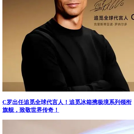
C罗出任追觅全球代言人！追觅冰箱携极境系列领衔
旗舰，致敬世界传奇！