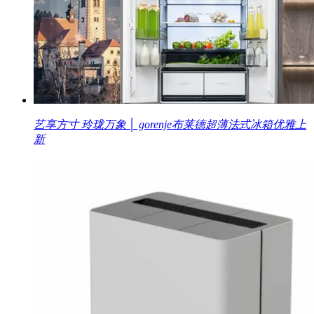
艺享方寸 玲珑万象 │ gorenje布莱德超薄法式冰箱优雅上
新