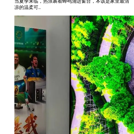
当夏季来临，热浪裹着蝉鸣涌进窗台，本该是家里最清
凉的温柔可..