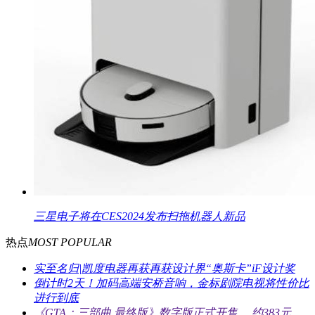
三星电子将在CES2024发布扫拖机器人新品
热点
MOST POPULAR
实至名归|凯度电器再获再获设计界“奥斯卡”iF设计奖
倒计时2天！加码高端安桥音响，金标剧院电视将性价比
进行到底
《GTA：三部曲 最终版》数字版正式开售， 约383元