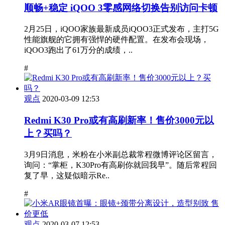
顺畅+稳定 iQOO 3零感网络切换告别访问卡顿
2月25日，iQOO家族最新成员iQOO3正式发布，主打5G
性能旗舰的它拥有强悍的硬件配置。在发布会现场，
iQOO3跑出了61万分的成绩，..
#
观点
2020-03-09 12:53
Redmi K30 Pro或有高刷新率！售价3000元以
上？买吗？
3月9日消息，米粉在小米副总裁常程微博评论区留言，
询问：“掌柜，K30Pro有高刷你就回我早”。随后常程回
复了早，这疑似暗示Re..
#
观点
2020-03-07 12:53