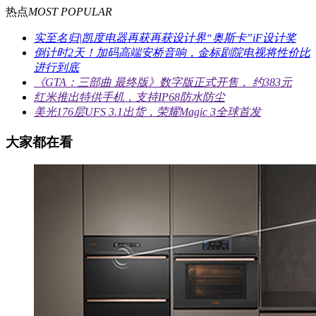
热点
MOST POPULAR
实至名归|凯度电器再获再获设计界“奥斯卡”iF设计奖
倒计时2天！加码高端安桥音响，金标剧院电视将性价比
进行到底
《GTA：三部曲 最终版》数字版正式开售， 约383元
红米推出特供手机，支持IP68防水防尘
美光176层UFS 3.1出货，荣耀Magic 3全球首发
大家都在看