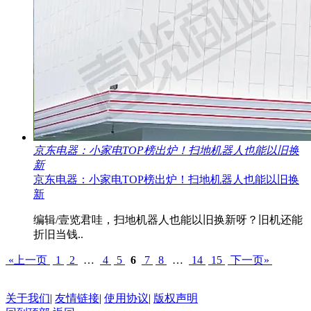
京东电器：小家电TOP榜出炉！扫地机器人也能以旧换
新
京东电器：小家电TOP榜出炉！扫地机器人也能以旧换
新
编辑/壹览君哇，扫地机器人也能以旧换新呀？旧机还能
折旧当钱..
«上一页
1
2
…
4
5
6
7
8
…
14
15
下一页»
关于我们
|
友情链接
|
使用协议
|
版权声明