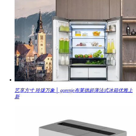
艺享方寸 玲珑万象 │ gorenje布莱德超薄法式冰箱优雅上
新